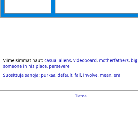
Viimeisimmät haut:
casual aliens
,
videoboard
,
motherfathers
,
big
someone in his place
,
persevere
Suosittuja sanoja
:
purkaa
,
default
,
fall
,
involve
,
mean
,
erä
Tietoa