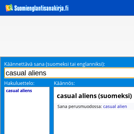
Käännettävä sana (suomeksi tai englanniksi):
Hakuluettelo:
Käännös:
casual aliens
casual aliens (suomeksi)
Sana perusmuodossa:
casual alien