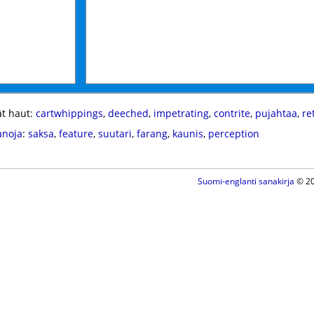
t haut:
cartwhippings
,
deeched
,
impetrating
,
contrite
,
pujahtaa
,
re
anoja
:
saksa
,
feature
,
suutari
,
farang
,
kaunis
,
perception
Suomi-englanti sanakirja
© 20