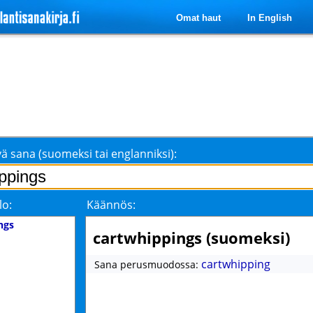
Omat haut
In English
ä sana (suomeksi tai englanniksi):
lo:
Käännös:
ngs
cartwhippings (suomeksi)
cartwhipping
Sana perusmuodossa: