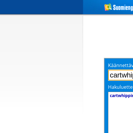
Käännettäv
Hakuluette
cartwhippi