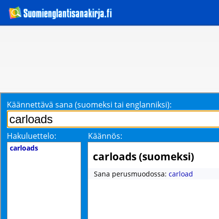
Käännettävä sana (suomeksi tai englanniksi):
Hakuluettelo:
Käännös:
carloads
carloads (suomeksi)
Sana perusmuodossa:
carload