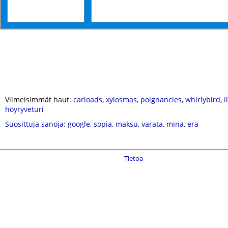
Viimeisimmät haut:
carloads
,
xylosmas
,
poignancies
,
whirlybird
,
i
höyryveturi
Suosittuja sanoja
:
google
,
sopia
,
maksu
,
varata
,
minä
,
erä
Tietoa