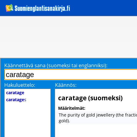
Käännettävä sana (suomeksi tai englanniksi):
Hakuluettelo:
Käännös:
caratage
caratage (suomeksi)
caratage
s
Määritelmät:
The purity of gold jewellery (the fract
gold).