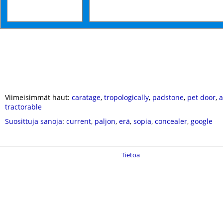
Viimeisimmät haut:
caratage
,
tropologically
,
padstone
,
pet door
,
a
tractorable
Suosittuja sanoja
:
current
,
paljon
,
erä
,
sopia
,
concealer
,
google
Tietoa