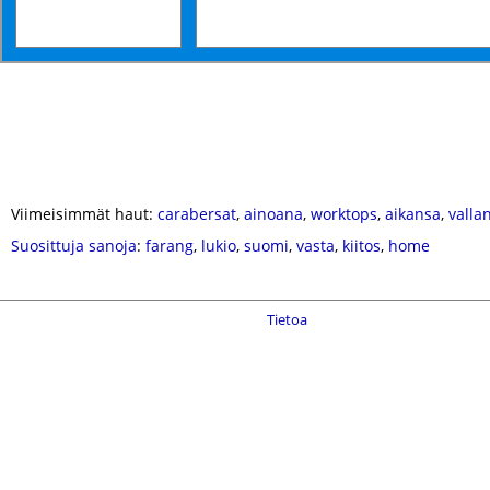
Viimeisimmät haut:
carabersat
,
ainoana
,
worktops
,
aikansa
,
valla
Suosittuja sanoja
:
farang
,
lukio
,
suomi
,
vasta
,
kiitos
,
home
Tietoa