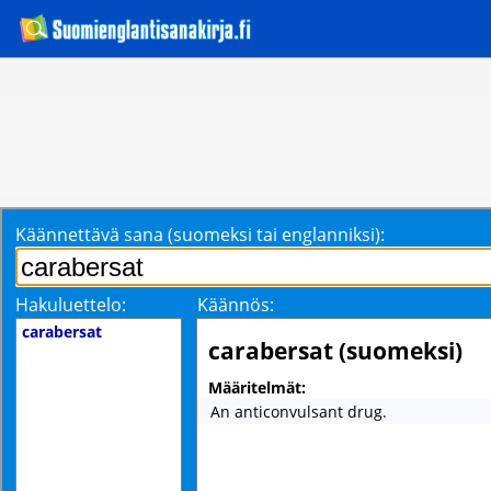
Käännettävä sana (suomeksi tai englanniksi):
Hakuluettelo:
Käännös:
carabersat
carabersat (suomeksi)
Määritelmät:
An anticonvulsant drug.