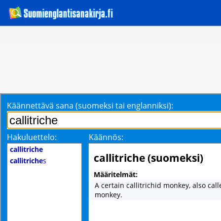
Käännettävä sana (suomeksi tai englanniksi):
Hakuluettelo:
Käännös:
callitriche
callitriche (suomeksi)
callitriche
s
Määritelmät:
A certain callitrichid monkey, also cal
monkey.