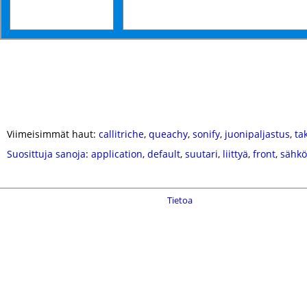
Viimeisimmät haut:
callitriche
,
queachy
,
sonify
,
juonipaljastus
,
ta
Suosittuja sanoja
:
application
,
default
,
suutari
,
liittyä
,
front
,
sähkö
Tietoa