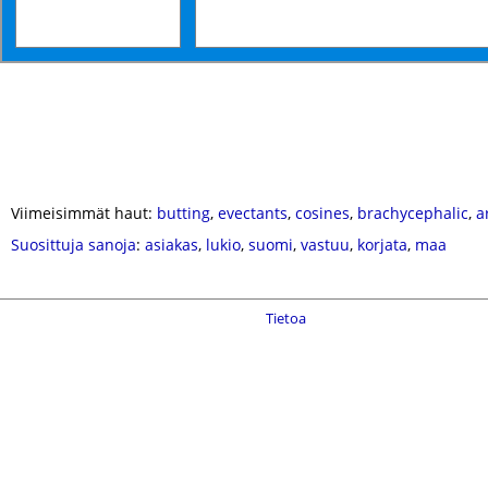
Viimeisimmät haut:
butting
,
evectants
,
cosines
,
brachycephalic
,
a
Suosittuja sanoja
:
asiakas
,
lukio
,
suomi
,
vastuu
,
korjata
,
maa
Tietoa