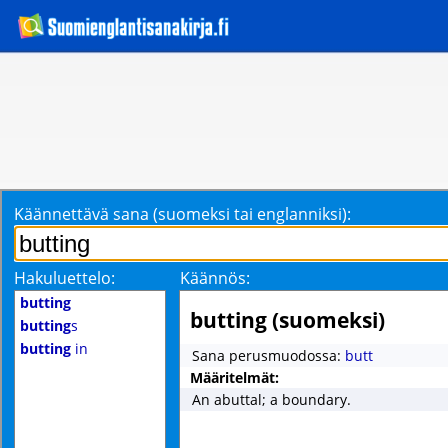
Käännettävä sana (suomeksi tai englanniksi):
Hakuluettelo:
Käännös:
butting
butting (suomeksi)
butting
s
butting
in
Sana perusmuodossa:
butt
Määritelmät:
An abuttal; a boundary.