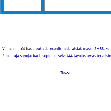
Viimeisimmät haut:
butted
,
reconfirmed
,
ratsiat
,
massi
,
SMB3
,
ku
Suosittuja sanoja
:
back
,
sopimus
,
selvittää
,
tavoite
,
terve
,
terveisi
Tietoa