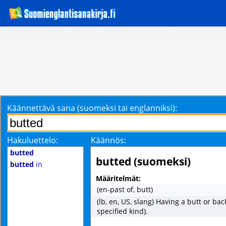
Käännettävä sana (suomeksi tai englanniksi):
Hakuluettelo:
Käännös:
butted
butted (suomeksi)
butted
in
Määritelmät:
(en-past of, butt)
(lb, en, US, slang) Having a butt or bac
specified kind).