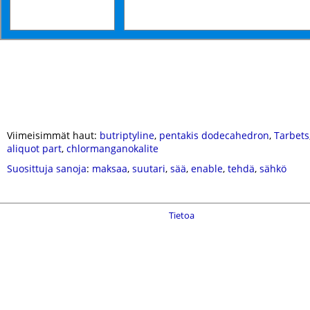
Viimeisimmät haut:
butriptyline
,
pentakis dodecahedron
,
Tarbets
aliquot part
,
chlormanganokalite
Suosittuja sanoja
:
maksaa
,
suutari
,
sää
,
enable
,
tehdä
,
sähkö
Tietoa