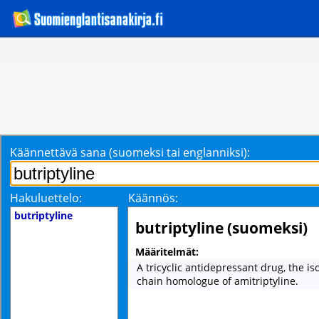
Käännettävä sana (suomeksi tai englanniksi):
Hakuluettelo:
Käännös:
butriptyline
butriptyline (suomeksi)
Määritelmät:
A tricyclic antidepressant drug, the is
chain homologue of amitriptyline.