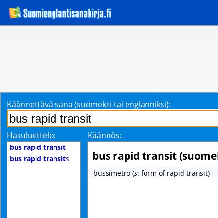
Käännettävä sana (suomeksi tai englanniksi):
Hakuluettelo:
Käännös:
bus rapid transit
bus rapid transit (suome
bus rapid transit
s
bussimetro
(
s
: form of rapid transit)