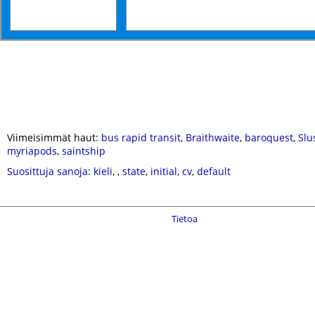
Viimeisimmät haut:
bus rapid transit
,
Braithwaite
,
baroquest
,
Slu
myriapods
,
saintship
Suosittuja sanoja
:
kieli
,
,
state
,
initial
,
cv
,
default
Tietoa