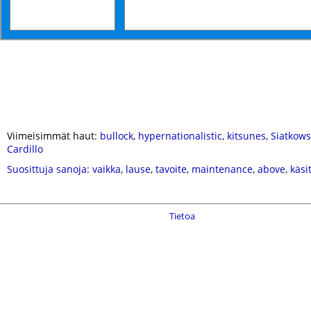
Viimeisimmät haut:
bullock
,
hypernationalistic
,
kitsunes
,
Siatkows
Cardillo
Suosittuja sanoja
:
vaikka
,
lause
,
tavoite
,
maintenance
,
above
,
käsi
Tietoa