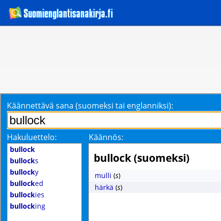
Käännettävä sana (suomeksi tai englanniksi):
Hakuluettelo:
Käännös:
bullock
bullock (suomeksi)
bullock
s
bullock
y
mulli
(
s
)
bullock
ed
härkä
(
s
)
bullock
ies
bullock
ing