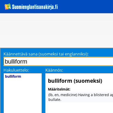
Käännettävä sana (suomeksi tai englanniksi):
Hakuluettelo:
Käännös:
bulliform
bulliform (suomeksi)
Määritelmät:
(lb, en, medicine) Having a blistered 
bullate.