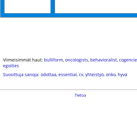
Viimeisimmät haut:
bulliform
,
oncologists
,
behavioralist
,
cogencie
egoities
Suosittuja sanoja
:
odottaa
,
essential
,
cv
,
yhteistyö
,
onko
,
hyvä
Tietoa