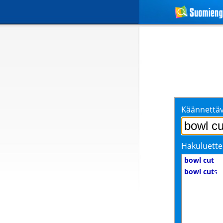
Käännettäv
Hakuluette
bowl cut
bowl cut
s