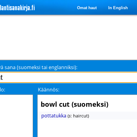
Omat haut
In English
ä sana (suomeksi tai englanniksi):
lo:
Käännös:
bowl cut (suomeksi)
pottatukka
(
s
: haircut)