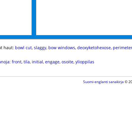
t haut:
bowl cut
,
slaggy
,
bow windows
,
deoxyketohexose
,
perimeter
anoja
:
front
,
tila
,
initial
,
engage
,
osoite
,
ylioppilas
Suomi-englanti sanakirja
© 20