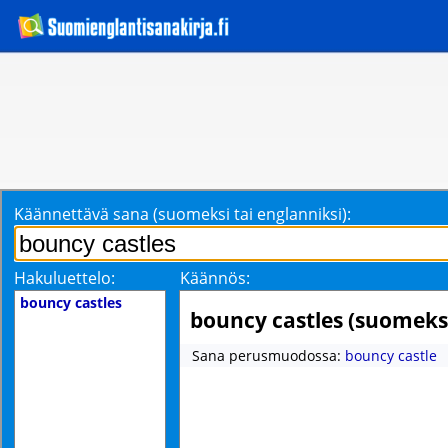
Käännettävä sana (suomeksi tai englanniksi):
Hakuluettelo:
Käännös:
bouncy castles
bouncy castles (suomeks
Sana perusmuodossa:
bouncy castle