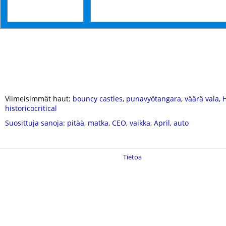
Viimeisimmät haut:
bouncy castles
,
punavyötangara
,
väärä vala
,
historicocritical
Suosittuja sanoja
:
pitää
,
matka
,
CEO
,
vaikka
,
April
,
auto
Tietoa