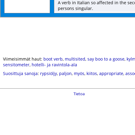
A verb in Italian so affected in the se
persons singular.
Viimeisimmät haut:
boot verb
,
multisited
,
say boo to a goose
,
kyl
sensitometer
,
hotelli- ja ravintola-ala
Suosittuja sanoja
:
rypsiöljy
,
paljon
,
myös
,
kiitos
,
appropriate
,
asso
Tietoa