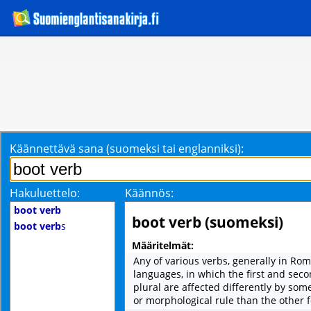
Käännettävä sana (suomeksi tai englanniksi):
Hakuluettelo:
Käännös:
boot verb
boot verb (suomeksi)
boot verb
s
Määritelmät:
Any of various verbs, generally in Ro
languages, in which the first and sec
plural are affected differently by som
or morphological rule than the other 