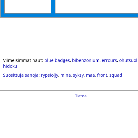
Viimeisimmät haut:
blue badges
,
bibenzonium
,
errours
,
ohutsuol
hidoku
Suosittuja sanoja
:
rypsiöljy
,
minä
,
syksy
,
maa
,
front
,
squad
Tietoa