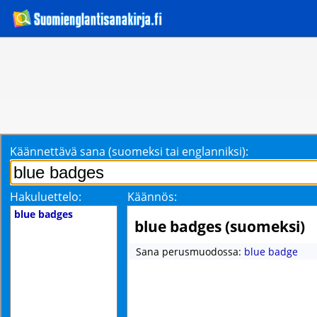
Käännettävä sana (suomeksi tai englanniksi):
Hakuluettelo:
Käännös:
blue badges
blue badges (suomeksi)
Sana perusmuodossa:
blue badge