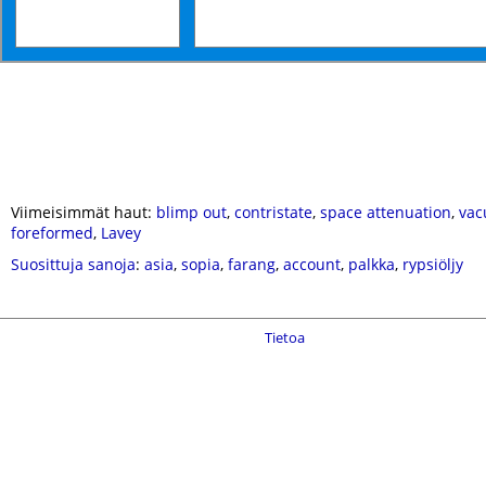
Viimeisimmät haut:
blimp out
,
contristate
,
space attenuation
,
vac
foreformed
,
Lavey
Suosittuja sanoja
:
asia
,
sopia
,
farang
,
account
,
palkka
,
rypsiöljy
Tietoa