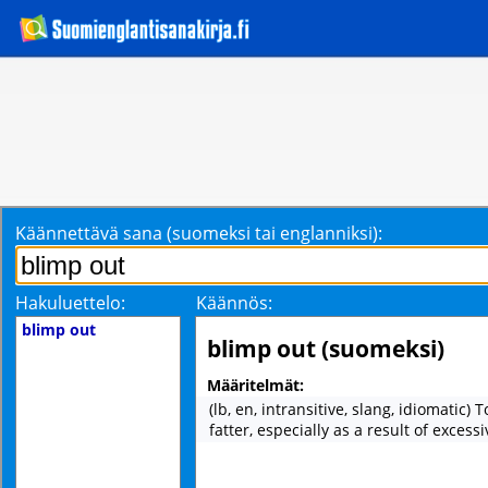
Käännettävä sana (suomeksi tai englanniksi):
Hakuluettelo:
Käännös:
blimp out
blimp out (suomeksi)
Määritelmät:
(lb, en, intransitive, slang, idiomatic)
fatter, especially as a result of excessi