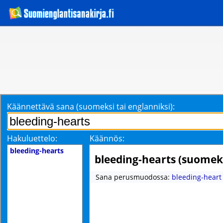
Käännettävä sana (suomeksi tai englanniksi):
Hakuluettelo:
Käännös:
bleeding-hearts
bleeding-hearts (suomek
Sana perusmuodossa:
bleeding-heart