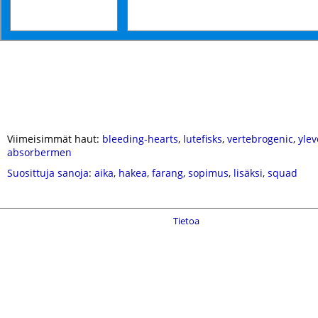
Viimeisimmät haut:
bleeding-hearts
,
lutefisks
,
vertebrogenic
,
ylev
absorbermen
Suosittuja sanoja
:
aika
,
hakea
,
farang
,
sopimus
,
lisäksi
,
squad
Tietoa