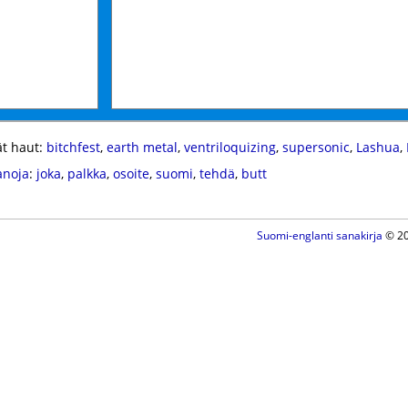
t haut:
bitchfest
,
earth metal
,
ventriloquizing
,
supersonic
,
Lashua
,
anoja
:
joka
,
palkka
,
osoite
,
suomi
,
tehdä
,
butt
Suomi-englanti sanakirja
© 20