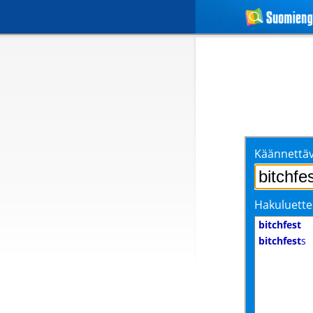
Käännettäv
Hakuluette
bitchfest
bitchfest
s