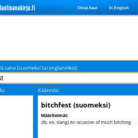
Omat haut
In English
ä sana (suomeksi tai englanniksi):
lo:
Käännös:
bitchfest (suomeksi)
Määritelmät:
(lb, en, slang) An occasion of much bitching