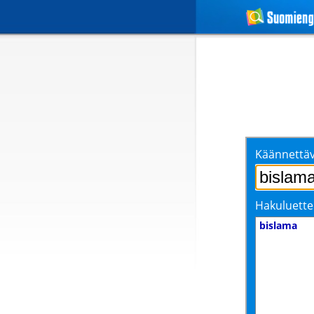
Käännettäv
Hakuluette
bislama