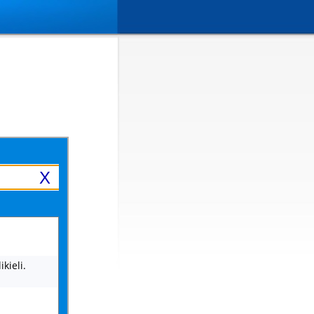
X
kieli.