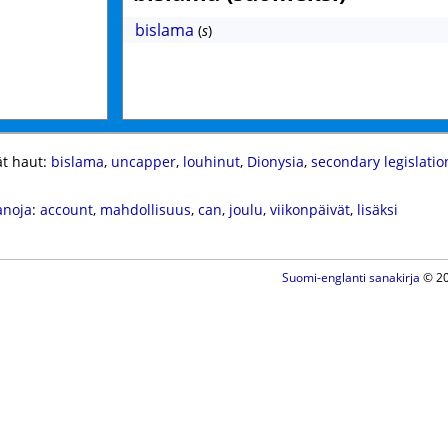
bislama
(
s
)
t haut:
bislama
,
uncapper
,
louhinut
,
Dionysia
,
secondary legislatio
anoja
:
account
,
mahdollisuus
,
can
,
joulu
,
viikonpäivät
,
lisäksi
Suomi-englanti sanakirja
© 20