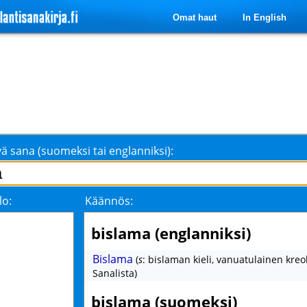
Omat haut
In English
ä sana (suomeksi tai englanniksi):
lo:
Käännös:
bislama (englanniksi)
Bislama
(
s
: bislaman kieli, vanuatulainen kreoli
Sanalista)
bislama (suomeksi)