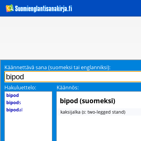
Käännettävä sana (suomeksi tai englanniksi):
Hakuluettelo:
Käännös:
bipod
bipod (suomeksi)
bipod
s
bipod
al
kaksijalka
(
s
: two-legged stand)