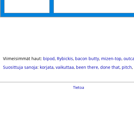
Viimeisimmät haut:
bipod
,
Rybickis
,
bacon butty
,
mizen-top
,
outca
Suosittuja sanoja
:
korjata
,
vaikuttaa
,
been there, done that
,
pitch
,
Tietoa