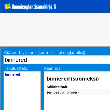
Käännettävä sana (suomeksi tai englanniksi):
Hakuluettelo:
Käännös:
binnered
binnered (suomeksi)
Määritelmät:
(en-past of, binner)