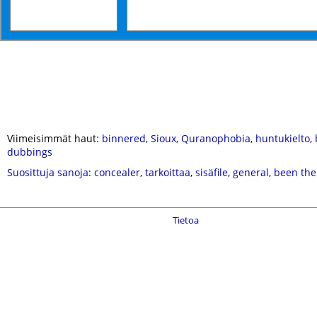
Viimeisimmät haut:
binnered
,
Sioux
,
Quranophobia
,
huntukielto
,
dubbings
Suosittuja sanoja
:
concealer
,
tarkoittaa
,
sisäfile
,
general
,
been the
Tietoa