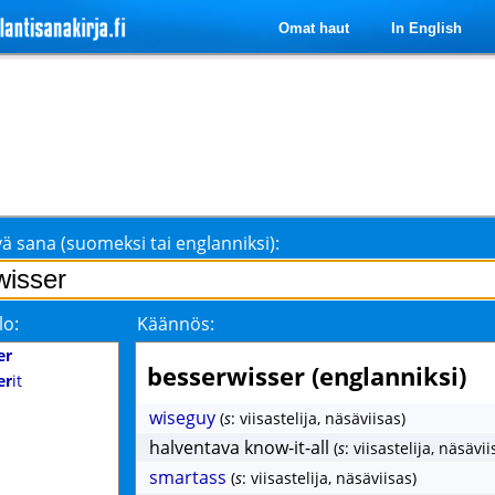
Omat haut
In English
ä sana (suomeksi tai englanniksi):
lo:
Käännös:
er
besserwisser (englanniksi)
er
it
wiseguy
(
s
: viisastelija, näsäviisas)
halventava know-it-all
(
s
: viisastelija, näsävii
smartass
(
s
: viisastelija, näsäviisas)