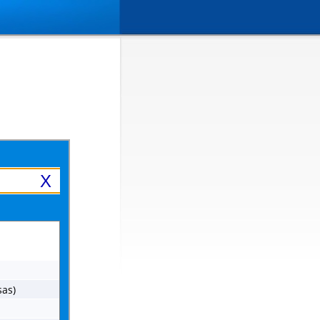
X
sas)