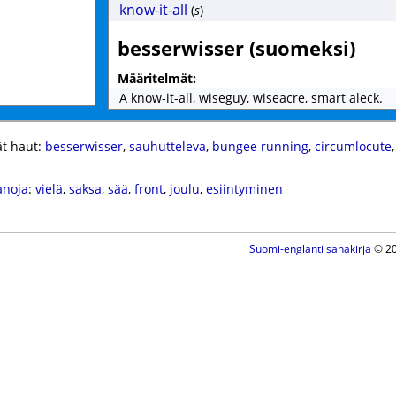
know-it-all
(
s
)
besserwisser (suomeksi)
Määritelmät:
A know-it-all, wiseguy, wiseacre, smart aleck.
t haut:
besserwisser
,
sauhutteleva
,
bungee running
,
circumlocute
anoja
:
vielä
,
saksa
,
sää
,
front
,
joulu
,
esiintyminen
Suomi-englanti sanakirja
© 20