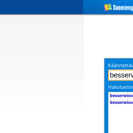
Käännettäv
Hakuluette
besserwiss
besserwiss