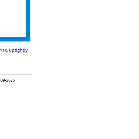
risk
,
uptightly
09-2026