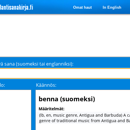
Omat haut
In English
ä sana (suomeksi tai englanniksi):
lo:
Käännös:
benna (suomeksi)
Määritelmät:
(lb, en, music genre, Antigua and Barbuda) A c
genre of traditional music from Antigua and 