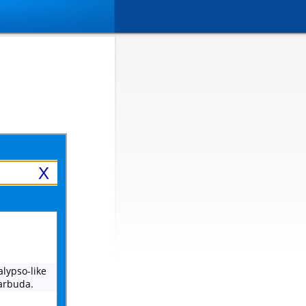
X
alypso-like
Barbuda.