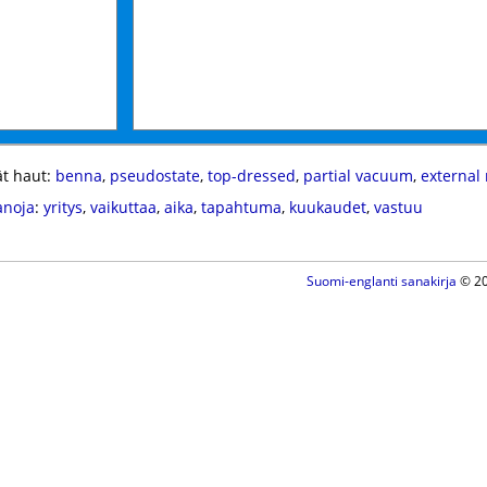
t haut:
benna
,
pseudostate
,
top-dressed
,
partial vacuum
,
external 
anoja
:
yritys
,
vaikuttaa
,
aika
,
tapahtuma
,
kuukaudet
,
vastuu
Suomi-englanti sanakirja
© 20