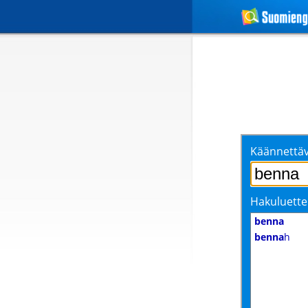
Käännettäv
Hakuluette
benna
benna
h