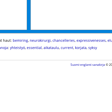
t haut:
bemiring
,
neurokirurgi
,
chancelleries
,
expressivenesses
,
el
anoja
:
yhteistyö
,
essential
,
aikataulu
,
current
,
korjata
,
syksy
Suomi-englanti sanakirja
© 20