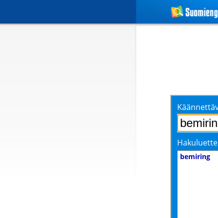
Käännettäv
Hakuluette
bemiring