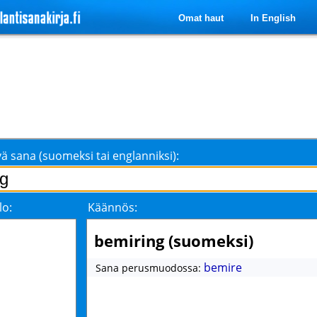
Omat haut
In English
ä sana (suomeksi tai englanniksi):
lo:
Käännös:
bemiring (suomeksi)
bemire
Sana perusmuodossa: