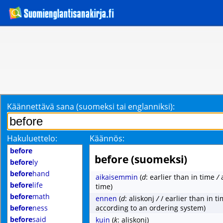
Käännettävä sana (suomeksi tai englanniksi):
Hakuluettelo:
Käännös:
before
before (suomeksi)
before
ly
before
hand
aikaisemmin
(
d
: earlier than in time
/
before
life
time)
before
math
ennen
(
d
: aliskonj
/
/ earlier than in t
before
ness
according to an ordering system)
before
said
kuin
(
k
: aliskonj)