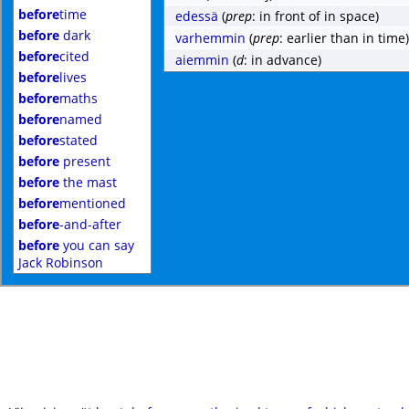
before
time
edessä
(
prep
: in front of in space)
before
dark
varhemmin
(
prep
: earlier than in time)
before
cited
aiemmin
(
d
: in advance)
before
lives
before
maths
before
named
before
stated
before
present
before
the mast
before
mentioned
before
-and-after
before
you can say
Jack Robinson