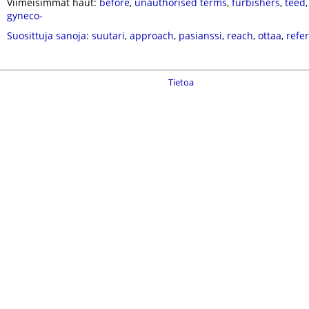
Viimeisimmät haut:
before
,
unauthorised terms
,
furbishers
,
teed
gyneco-
Suosittuja sanoja
:
suutari
,
approach
,
pasianssi
,
reach
,
ottaa
,
refe
Tietoa