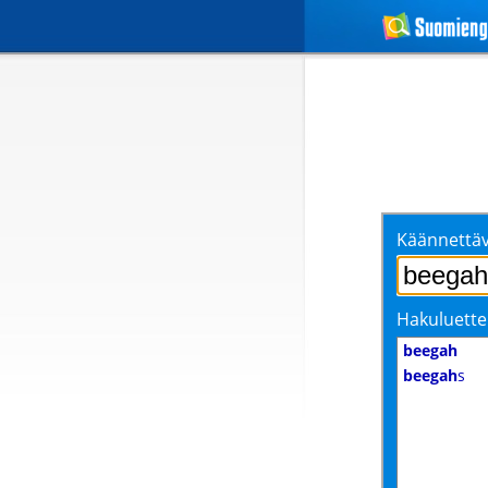
Käännettäv
Hakuluette
beegah
beegah
s