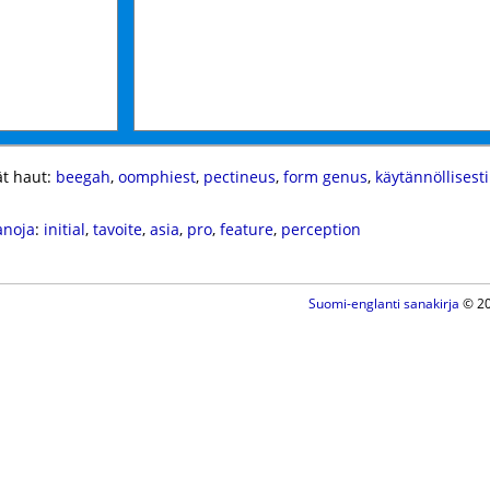
t haut:
beegah
,
oomphiest
,
pectineus
,
form genus
,
käytännöllisest
anoja
:
initial
,
tavoite
,
asia
,
pro
,
feature
,
perception
Suomi-englanti sanakirja
© 20