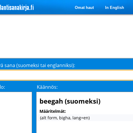
Omat haut
In English
ä sana (suomeksi tai englanniksi):
lo:
Käännös:
beegah (suomeksi)
Määritelmät:
(alt form, bigha, lang=en)