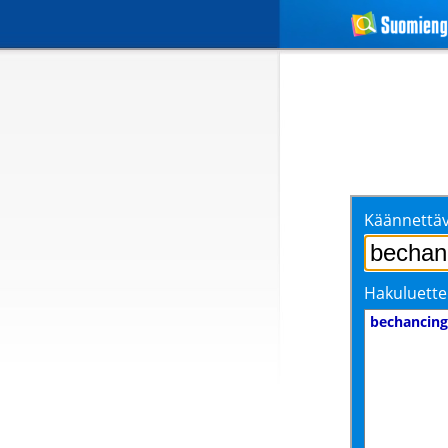
Käännettäv
Hakuluette
bechancing