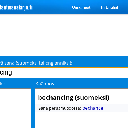
Omat haut
In English
ä sana (suomeksi tai englanniksi):
lo:
Käännös:
bechancing (suomeksi)
bechance
Sana perusmuodossa: