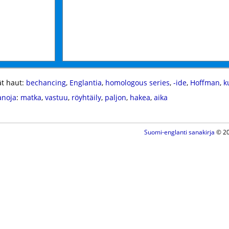
t haut:
bechancing
,
Englantia
,
homologous series
,
-ide
,
Hoffman
,
k
anoja
:
matka
,
vastuu
,
röyhtäily
,
paljon
,
hakea
,
aika
Suomi-englanti sanakirja
© 20