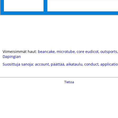
Viimeisimmät haut:
beancake
,
microtube
,
core eudicot
,
outsports
Dapingian
Suosittuja sanoja
:
account
,
päättää
,
aikataulu
,
conduct
,
applicati
Tietoa