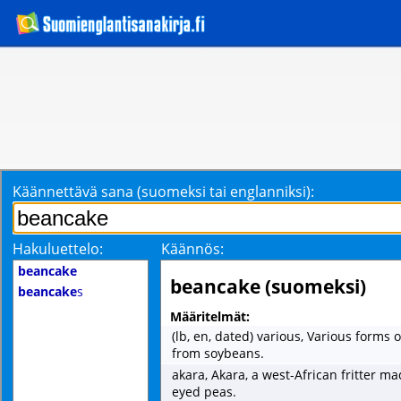
Käännettävä sana (suomeksi tai englanniksi):
Hakuluettelo:
Käännös:
beancake
beancake (suomeksi)
beancake
s
Määritelmät:
(lb, en, dated) various, Various forms 
from soybeans.
akara, Akara, a west-African fritter m
eyed peas.