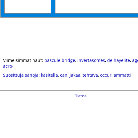
Viimeisimmät haut:
bascule bridge
,
invertasomes
,
delhayelite
,
ag
acro-
Suosittuja sanoja
:
käsitellä
,
can
,
jakaa
,
tehtävä
,
occur
,
ammatti
Tietoa