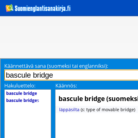
Käännettävä sana (suomeksi tai englanniksi):
Hakuluettelo:
Käännös:
bascule bridge
bascule bridge (suomeksi
bascule bridge
s
läppäsilta
(
s
: type of movable bridge)