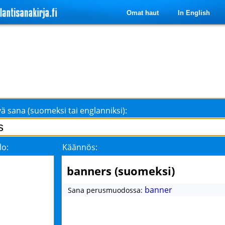
Omat haut
In English
ä sana (suomeksi tai englanniksi):
lo:
Käännös:
banners (suomeksi)
banner
Sana perusmuodossa: