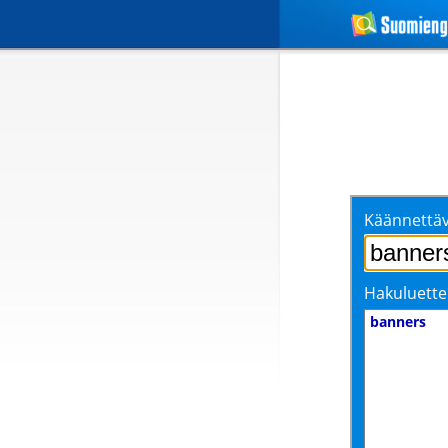
Käännettäv
Hakuluette
banners