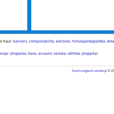
t haut:
banners
,
compostability
,
electives
,
himalajankäpytikka
,
del
anoja
:
ylioppilas
,
base
,
account
,
vastata
,
välittää
,
ylioppilas
Suomi-englanti sanakirja
© 20