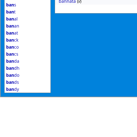
bannata
(
v
)
ban
s
ban
t
ban
al
ban
an
ban
at
ban
ck
ban
co
ban
cs
ban
da
ban
dh
ban
do
ban
ds
ban
dy