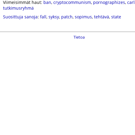
Viimeisimmät haut:
ban
,
cryptocommunism
,
pornographizes
,
car
tutkimusryhmä
Suosittuja sanoja
:
fall
,
syksy
,
patch
,
sopimus
,
tehtävä
,
state
Tietoa