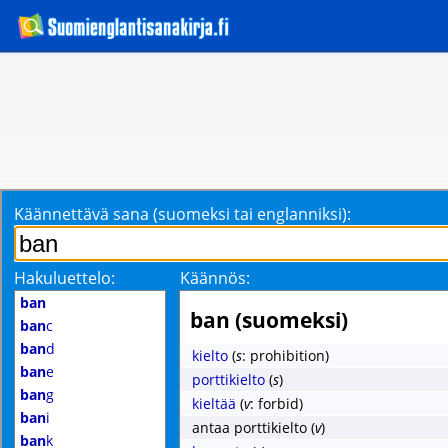
Käännettävä sana (suomeksi tai englanniksi):
Hakuluettelo:
Käännös:
ban
ban (suomeksi)
ban
c
ban
d
kielto
(
s
: prohibition)
ban
e
porttikielto
(
s
)
ban
g
kieltää
(
v
: forbid)
ban
i
antaa porttikielto
(
v
)
ban
k