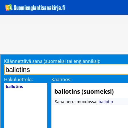
Käännettävä sana (suomeksi tai englanniksi):
Hakuluettelo:
Käännös:
ballotins
ballotins (suomeksi)
Sana perusmuodossa:
ballotin