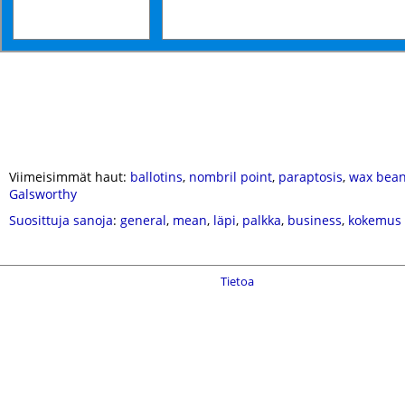
Viimeisimmät haut:
ballotins
,
nombril point
,
paraptosis
,
wax bea
Galsworthy
Suosittuja sanoja
:
general
,
mean
,
läpi
,
palkka
,
business
,
kokemus
Tietoa