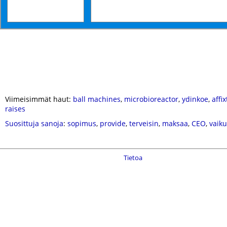
Viimeisimmät haut:
ball machines
,
microbioreactor
,
ydinkoe
,
affix
raises
Suosittuja sanoja
:
sopimus
,
provide
,
terveisin
,
maksaa
,
CEO
,
vaiku
Tietoa