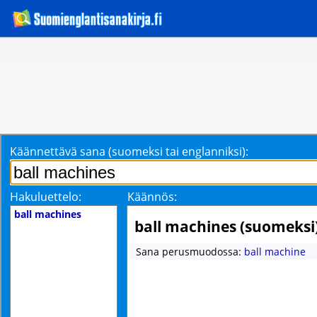
Käännettävä sana (suomeksi tai englanniksi):
Hakuluettelo:
Käännös:
ball machines
ball machines (suomeksi
Sana perusmuodossa:
ball machine