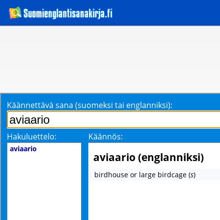
Käännettävä sana (suomeksi tai englanniksi):
Hakuluettelo:
Käännös:
aviaario
aviaario (englanniksi)
birdhouse or large birdcage
(
s
)