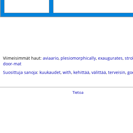
Viimeisimmät haut:
aviaario
,
plesiomorphically
,
exaugurates
,
stro
door-mat
Suosittuja sanoja
:
kuukaudet
,
with
,
kehittää
,
välittää
,
terveisin
,
go
Tietoa