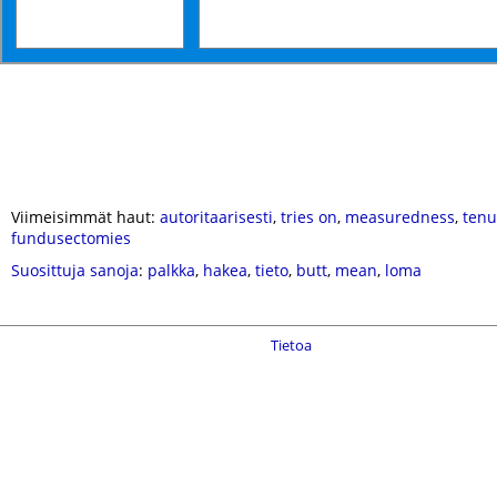
Viimeisimmät haut:
autoritaarisesti
,
tries on
,
measuredness
,
tenu
fundusectomies
Suosittuja sanoja
:
palkka
,
hakea
,
tieto
,
butt
,
mean
,
loma
Tietoa