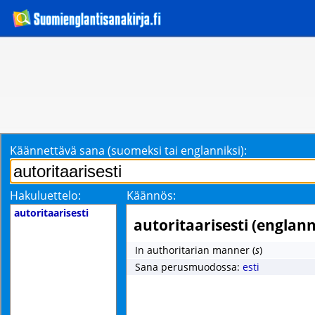
Käännettävä sana (suomeksi tai englanniksi):
Hakuluettelo:
Käännös:
autoritaarisesti
autoritaarisesti (englann
In authoritarian manner
(
s
)
Sana perusmuodossa:
esti