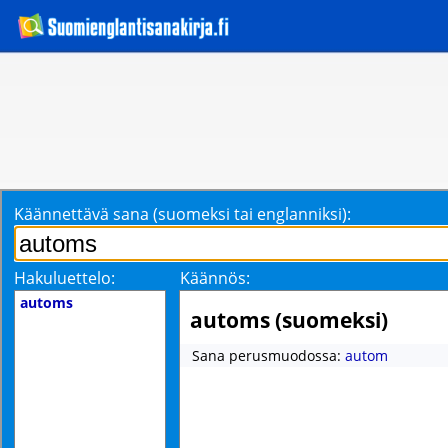
Käännettävä sana (suomeksi tai englanniksi):
Hakuluettelo:
Käännös:
automs
automs (suomeksi)
Sana perusmuodossa:
autom