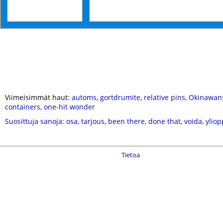
Viimeisimmät haut:
automs
,
gortdrumite
,
relative pins
,
Okinawan
containers
,
one-hit wonder
Suosittuja sanoja
:
osa
,
tarjous
,
been there, done that
,
voida
,
yliop
Tietoa