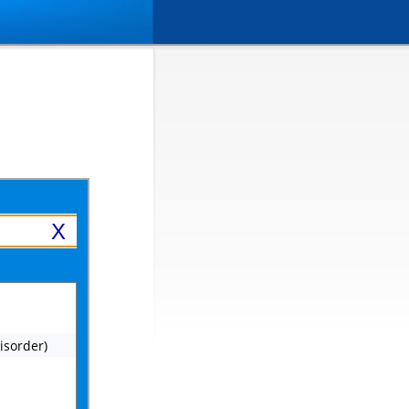
X
disorder)