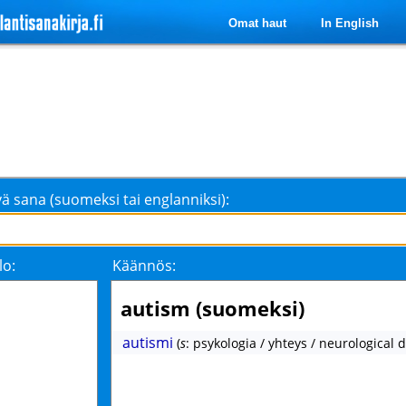
Omat haut
In English
ä sana (suomeksi tai englanniksi):
lo:
Käännös:
autism (suomeksi)
autismi
(
s
: psykologia / yhteys / neurological 