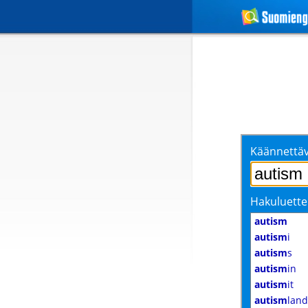
Käännettäv
Hakuluette
autism
autism
i
autism
s
autism
in
autism
it
autism
land