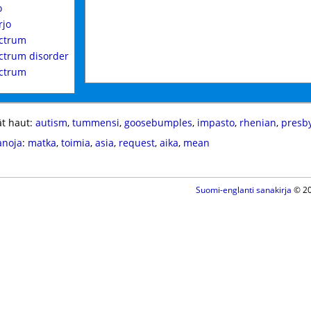
o
rjo
ctrum
ctrum disorder
ctrum
t haut:
autism
,
tummensi
,
goosebumples
,
impasto
,
rhenian
,
presb
anoja
:
matka
,
toimia
,
asia
,
request
,
aika
,
mean
Suomi-englanti sanakirja
© 20