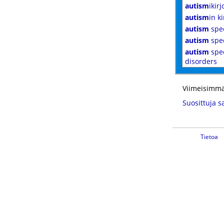
autism
ikirj
autism
in ki
autism
spe
autism
spe
autism
spe
disorders
Viimeisimmä
Suosittuja s
Tietoa