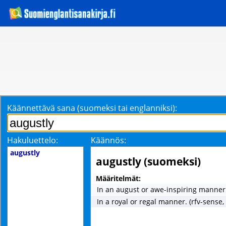
Käännettävä sana (suomeksi tai englanniksi):
Hakuluettelo:
Käännös:
augustly
augustly (suomeksi)
Määritelmät:
In an august or awe-inspiring manner
In a royal or regal manner. (rfv-sense,