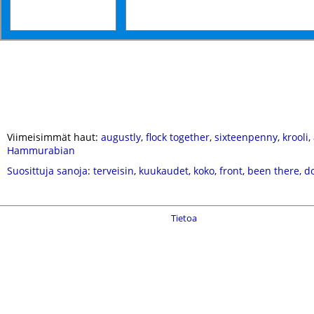
Viimeisimmät haut:
augustly
,
flock together
,
sixteenpenny
,
krooli
,
Hammurabian
Suosittuja sanoja
:
terveisin
,
kuukaudet
,
koko
,
front
,
been there, d
Tietoa