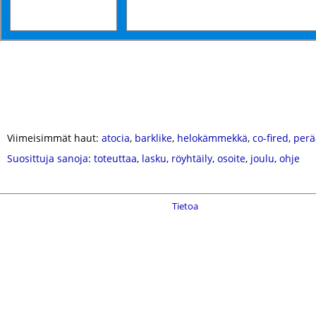
Viimeisimmät haut:
atocia
,
barklike
,
helokämmekkä
,
co-fired
,
perä
Suosittuja sanoja
:
toteuttaa
,
lasku
,
röyhtäily
,
osoite
,
joulu
,
ohje
Tietoa