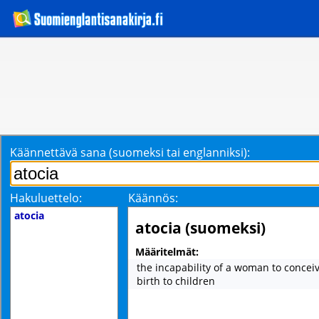
Käännettävä sana (suomeksi tai englanniksi):
Hakuluettelo:
Käännös:
atocia
atocia (suomeksi)
Määritelmät:
the incapability of a woman to concei
birth to children