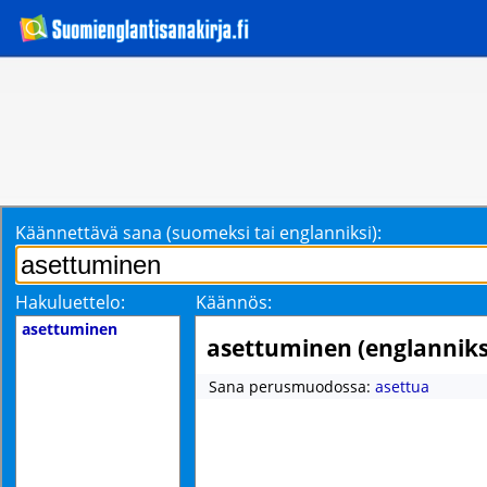
Käännettävä sana (suomeksi tai englanniksi):
Hakuluettelo:
Käännös:
asettuminen
asettuminen (englanniks
Sana perusmuodossa:
asettua