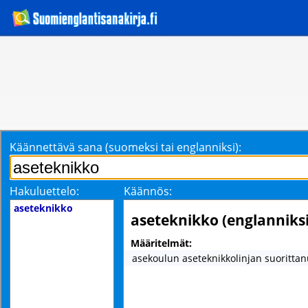
Käännettävä sana (suomeksi tai englanniksi):
Hakuluettelo:
Käännös:
aseteknikko
aseteknikko (englanniksi
Määritelmät:
asekoulun aseteknikkolinjan suorittan