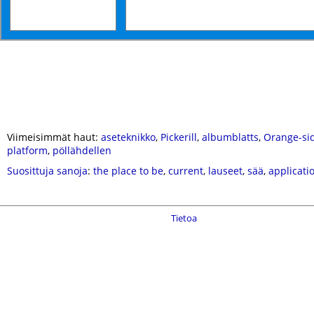
Viimeisimmät haut:
aseteknikko
,
Pickerill
,
albumblatts
,
Orange-si
platform
,
pöllähdellen
Suosittuja sanoja
:
the place to be
,
current
,
lauseet
,
sää
,
applicati
Tietoa