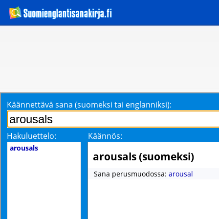
Käännettävä sana (suomeksi tai englanniksi):
Hakuluettelo:
Käännös:
arousals
arousals (suomeksi)
Sana perusmuodossa:
arousal