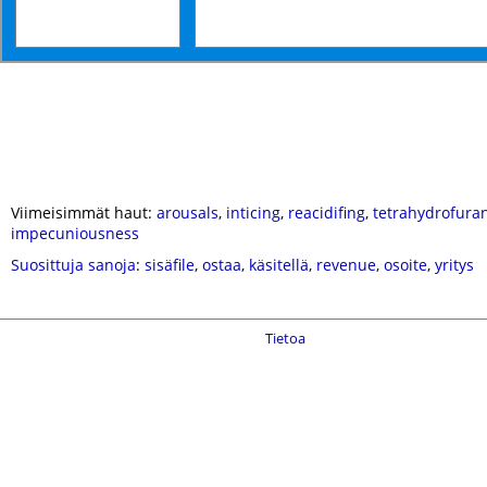
Viimeisimmät haut:
arousals
,
inticing
,
reacidifing
,
tetrahydrofura
impecuniousness
Suosittuja sanoja
:
sisäfile
,
ostaa
,
käsitellä
,
revenue
,
osoite
,
yritys
Tietoa