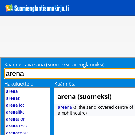
Käännettävä sana (suomeksi tai englanniksi):
Hakuluettelo:
Käännös:
arena
arena (suomeksi)
arena
s
arena
ice
areena
(
s
: the sand-covered centre of
arena
like
amphitheatre)
arena
tion
arena
rock
arena
ceous