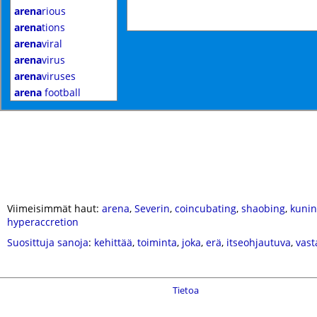
arena
rious
arena
tions
arena
viral
arena
virus
arena
viruses
arena
football
Viimeisimmät haut:
arena
,
Severin
,
coincubating
,
shaobing
,
kunin
hyperaccretion
Suosittuja sanoja
:
kehittää
,
toiminta
,
joka
,
erä
,
itseohjautuva
,
vast
Tietoa