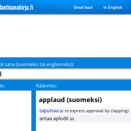
Omat haut
In English
ä sana (suomeksi tai englanniksi):
lo:
Käännös:
applaud (suomeksi)
taputtaa
(
v
: to express approval by clapping)
antaa aplodit
(
v
)