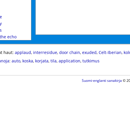
e
y
s
the echo
t haut:
applaud
,
interresidue
,
door chain
,
exuded
,
Celt-Iberian
,
kol
anoja
:
auto
,
koska
,
korjata
,
tila
,
application
,
tutkimus
Suomi-englanti sanakirja
© 20