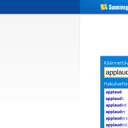
Käännettäv
Hakuluette
applaud
applaud
s
applaud
ed
applaud
er
applaud
ers
applaud
est