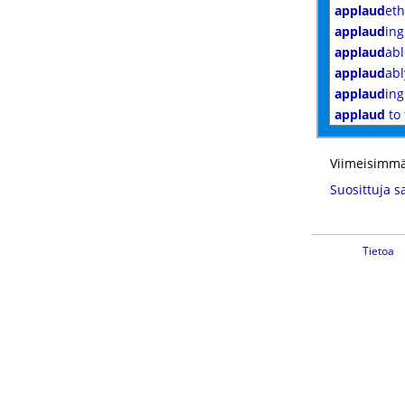
applaud
eth
applaud
ing
applaud
abl
applaud
abl
applaud
ing
applaud
to 
Viimeisimmä
Suosittuja s
Tietoa