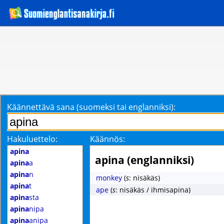
Käännettävä sana (suomeksi tai englanniksi):
Hakuluettelo:
Käännös:
apina
apina (englanniksi)
apina
a
apina
n
monkey
(
s
: nisäkäs)
apina
t
ape
(
s
: nisäkäs / ihmisapina)
apina
sta
apina
nipa
apina
anipa