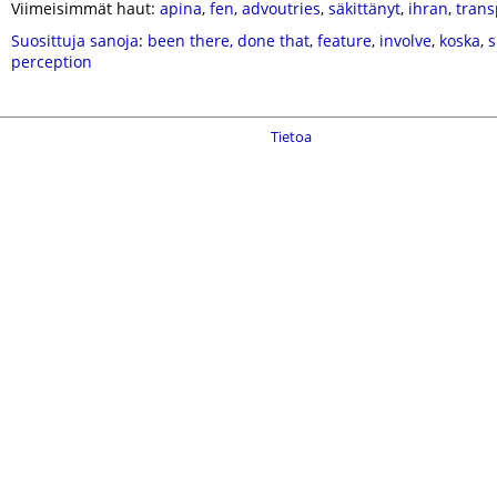
Viimeisimmät haut:
apina
,
fen
,
advoutries
,
säkittänyt
,
ihran
,
trans
Suosittuja sanoja
:
been there, done that
,
feature
,
involve
,
koska
,
s
perception
Tietoa