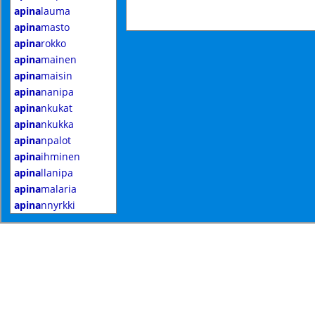
apina
lauma
apina
masto
apina
rokko
apina
mainen
apina
maisin
apina
nanipa
apina
nkukat
apina
nkukka
apina
npalot
apina
ihminen
apina
llanipa
apina
malaria
apina
nnyrkki