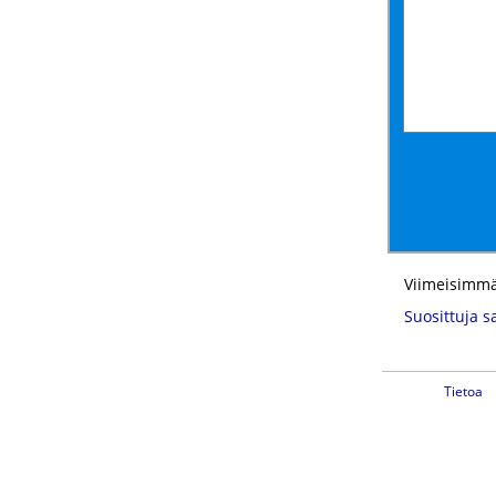
Viimeisimmä
Suosittuja s
Tietoa