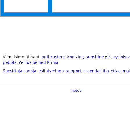
Viimeisimmät haut:
antitrusters
,
ironizing
,
sunshine girl
,
cycloiso
pebble
,
Yellow-bellied Prinia
Suosittuja sanoja
:
esiintyminen
,
support
,
essential
,
tila
,
ottaa
,
mai
Tietoa