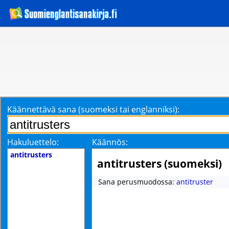
Käännettävä sana (suomeksi tai englanniksi):
Hakuluettelo:
Käännös:
antitrusters
antitrusters (suomeksi)
Sana perusmuodossa:
antitruster