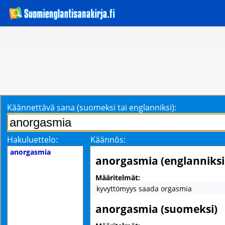
Käännettävä sana (suomeksi tai englanniksi):
Hakuluettelo:
Käännös:
anorgasmia
anorgasmia (englanniksi
Määritelmät:
kyvyttömyys saada orgasmia
anorgasmia (suomeksi)