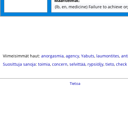
Määritelmät:
(lb, en, medicine) Failure to achieve 
Viimeisimmät haut:
anorgasmia
,
agency
,
Yabuts
,
laumontites
,
ant
Suosittuja sanoja
:
toimia
,
concern
,
selvittää
,
rypsiöljy
,
tieto
,
check
Tietoa