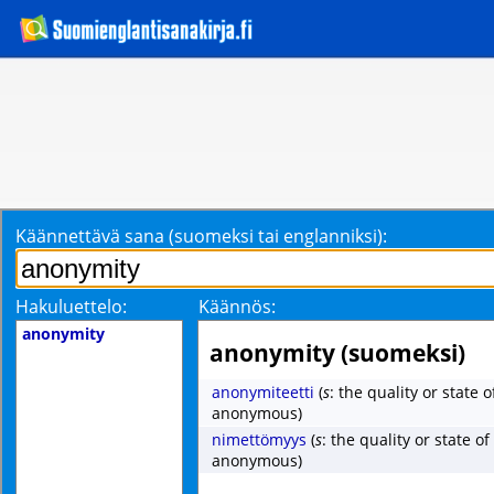
Käännettävä sana (suomeksi tai englanniksi):
Hakuluettelo:
Käännös:
anonymity
anonymity (suomeksi)
anonymiteetti
(
s
: the quality or state 
anonymous)
nimettömyys
(
s
: the quality or state o
anonymous)