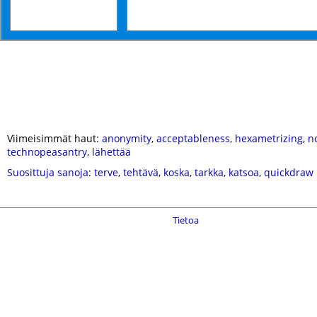
Viimeisimmät haut:
anonymity
,
acceptableness
,
hexametrizing
,
n
technopeasantry
,
lähettää
Suosittuja sanoja
:
terve
,
tehtävä
,
koska
,
tarkka
,
katsoa
,
quickdraw
Tietoa